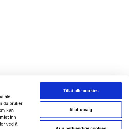
Tillat alle cookies
osiale
n du bruker
tillat utvalg
som kan
mlet inn
ler ved å
Kun nødvendige cookies