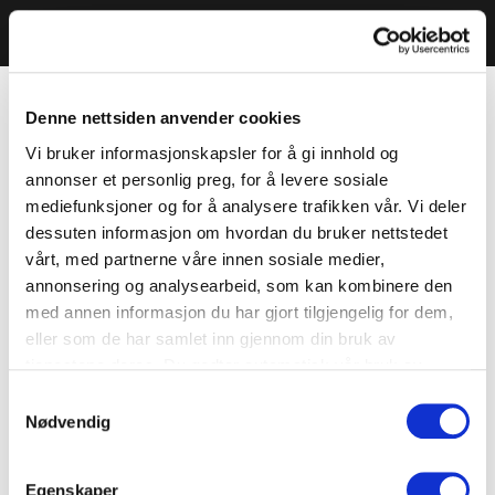
Denne nettsiden anvender cookies
Vi bruker informasjonskapsler for å gi innhold og
annonser et personlig preg, for å levere sosiale
mediefunksjoner og for å analysere trafikken vår. Vi deler
dessuten informasjon om hvordan du bruker nettstedet
vårt, med partnerne våre innen sosiale medier,
annonsering og analysearbeid, som kan kombinere den
med annen informasjon du har gjort tilgjengelig for dem,
eller som de har samlet inn gjennom din bruk av
tjenestene deres. Du godtar automatisk vår bruk av
informasjonskapsler ved å bruke nettstedet vårt.
Samtykkevalg
Nødvendig
Egenskaper