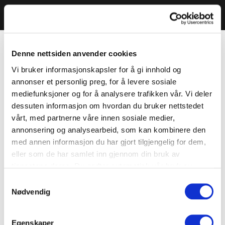
Denne nettsiden anvender cookies
Vi bruker informasjonskapsler for å gi innhold og
annonser et personlig preg, for å levere sosiale
mediefunksjoner og for å analysere trafikken vår. Vi deler
dessuten informasjon om hvordan du bruker nettstedet
vårt, med partnerne våre innen sosiale medier,
annonsering og analysearbeid, som kan kombinere den
med annen informasjon du har gjort tilgjengelig for dem,
eller som de har samlet inn gjennom din bruk av
tjenestene deres. Du godtar automatisk vår bruk av
informasjonskapsler ved å bruke nettstedet vårt.
Samtykkevalg
Nødvendig
Egenskaper