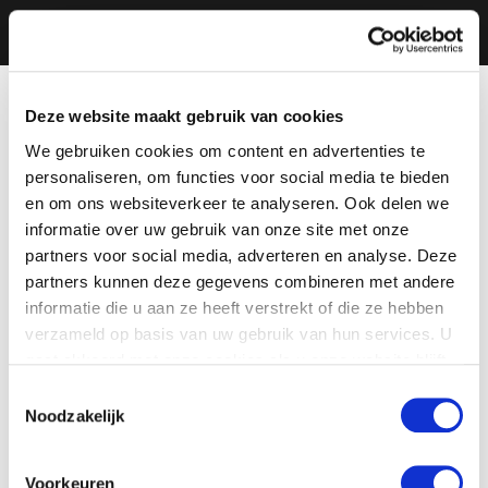
Deze website maakt gebruik van cookies
We gebruiken cookies om content en advertenties te
personaliseren, om functies voor social media te bieden
en om ons websiteverkeer te analyseren. Ook delen we
informatie over uw gebruik van onze site met onze
partners voor social media, adverteren en analyse. Deze
partners kunnen deze gegevens combineren met andere
informatie die u aan ze heeft verstrekt of die ze hebben
verzameld op basis van uw gebruik van hun services. U
gaat akkoord met onze cookies als u onze website blijft
gebruiken.
Toestemmingsselectie
Noodzakelijk
Voorkeuren