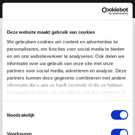
Deze website maakt gebruik van cookies
We gebruiken cookies om content en advertenties te
personaliseren, om functies voor social media te bieden
en om ons websiteverkeer te analyseren. Ook delen we
informatie over uw gebruik van onze site met onze
partners voor social media, adverteren en analyse. Deze
partners kunnen deze gegevens combineren met andere
informatie die u aan ze heeft verstrekt of die ze hebben
verzameld op basis van uw gebruik van hun services. U
gaat akkoord met onze cookies als u onze website blijft
gebruiken.
Toestemmingsselectie
Noodzakelijk
Voorkeuren