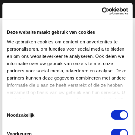
Deze website maakt gebruik van cookies
We gebruiken cookies om content en advertenties te
personaliseren, om functies voor social media te bieden
en om ons websiteverkeer te analyseren. Ook delen we
informatie over uw gebruik van onze site met onze
partners voor social media, adverteren en analyse. Deze
partners kunnen deze gegevens combineren met andere
informatie die u aan ze heeft verstrekt of die ze hebben
verzameld op basis van uw gebruik van hun services. U
gaat akkoord met onze cookies als u onze website blijft
gebruiken.
Toestemmingsselectie
Noodzakelijk
Voorkeuren