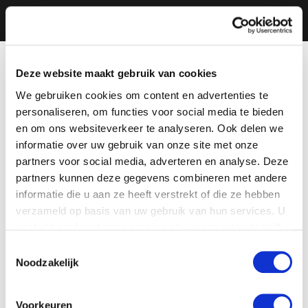
Deze website maakt gebruik van cookies
We gebruiken cookies om content en advertenties te
personaliseren, om functies voor social media te bieden
en om ons websiteverkeer te analyseren. Ook delen we
informatie over uw gebruik van onze site met onze
partners voor social media, adverteren en analyse. Deze
partners kunnen deze gegevens combineren met andere
informatie die u aan ze heeft verstrekt of die ze hebben
verzameld op basis van uw gebruik van hun services. U
gaat akkoord met onze cookies als u onze website blijft
gebruiken.
Toestemmingsselectie
Noodzakelijk
Voorkeuren