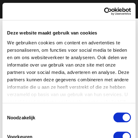
Deze website maakt gebruik van cookies
We gebruiken cookies om content en advertenties te
personaliseren, om functies voor social media te bieden
en om ons websiteverkeer te analyseren. Ook delen we
informatie over uw gebruik van onze site met onze
partners voor social media, adverteren en analyse. Deze
partners kunnen deze gegevens combineren met andere
informatie die u aan ze heeft verstrekt of die ze hebben
verzameld op basis van uw gebruik van hun services. U
gaat akkoord met onze cookies als u onze website blijft
gebruiken.
Toestemmingsselectie
Noodzakelijk
Voorkeuren