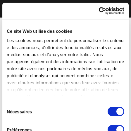
Ce site Web utilise des cookies
Les cookies nous permettent de personnaliser le contenu
et les annonces, d'offrir des fonctionnalités relatives aux
médias sociaux et d'analyser notre trafic. Nous
partageons également des informations sur l'utilisation de
notre site avec nos partenaires de médias sociaux, de
publicité et d'analyse, qui peuvent combiner celles-ci
avec d'autres informations que vous leur avez fournies
ou qu'ils ont collectées lors de votre utilisation de leurs
services. Vous consentez à nos cookies si vous
continuez à utiliser notre site Web.
Sélection
Nécessaires
du
consentement
Préférences