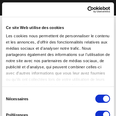
Ce site Web utilise des cookies
Les cookies nous permettent de personnaliser le contenu
et les annonces, d'offrir des fonctionnalités relatives aux
médias sociaux et d'analyser notre trafic. Nous
partageons également des informations sur l'utilisation de
notre site avec nos partenaires de médias sociaux, de
publicité et d'analyse, qui peuvent combiner celles-ci
avec d'autres informations que vous leur avez fournies
ou qu'ils ont collectées lors de votre utilisation de leurs
services. Vous consentez à nos cookies si vous
continuez à utiliser notre site Web.
Sélection
Nécessaires
du
consentement
Préférences