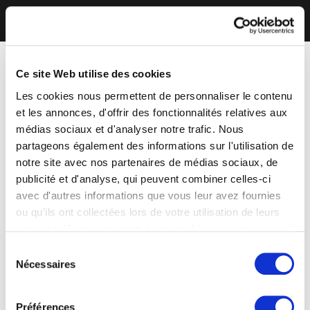
Ce site Web utilise des cookies
Les cookies nous permettent de personnaliser le contenu
et les annonces, d'offrir des fonctionnalités relatives aux
médias sociaux et d'analyser notre trafic. Nous
partageons également des informations sur l'utilisation de
notre site avec nos partenaires de médias sociaux, de
publicité et d'analyse, qui peuvent combiner celles-ci
avec d'autres informations que vous leur avez fournies
ou qu'ils ont collectées lors de votre utilisation de leurs
services. Vous consentez à nos cookies si vous
continuez à utiliser notre site Web.
Sélection
Nécessaires
du
consentement
Préférences