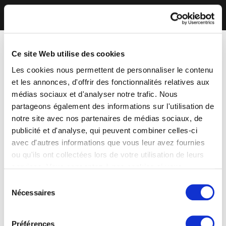
Ce site Web utilise des cookies
Les cookies nous permettent de personnaliser le contenu
et les annonces, d'offrir des fonctionnalités relatives aux
médias sociaux et d'analyser notre trafic. Nous
partageons également des informations sur l'utilisation de
notre site avec nos partenaires de médias sociaux, de
publicité et d'analyse, qui peuvent combiner celles-ci
avec d'autres informations que vous leur avez fournies
ou qu'ils ont collectées lors de votre utilisation de leurs
services. Vous consentez à nos cookies si vous
continuez à utiliser notre site Web.
Sélection
Nécessaires
du
consentement
Préférences