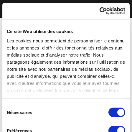
Ce site Web utilise des cookies
Les cookies nous permettent de personnaliser le contenu
et les annonces, d'offrir des fonctionnalités relatives aux
médias sociaux et d'analyser notre trafic. Nous
partageons également des informations sur l'utilisation de
notre site avec nos partenaires de médias sociaux, de
publicité et d'analyse, qui peuvent combiner celles-ci
avec d'autres informations que vous leur avez fournies
ou qu'ils ont collectées lors de votre utilisation de leurs
services. Vous consentez à nos cookies si vous
continuez à utiliser notre site Web.
Sélection
Nécessaires
du
consentement
Préférences