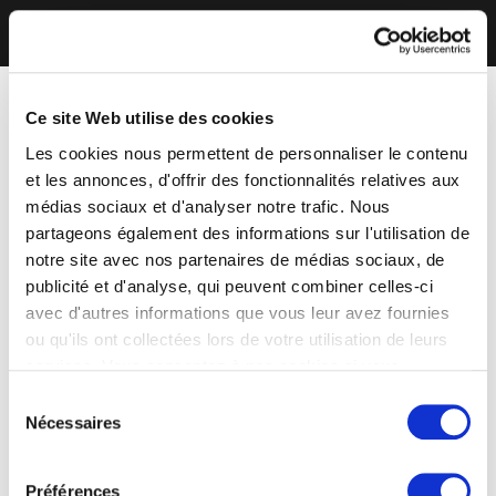
Ce site Web utilise des cookies
Les cookies nous permettent de personnaliser le contenu
et les annonces, d'offrir des fonctionnalités relatives aux
médias sociaux et d'analyser notre trafic. Nous
partageons également des informations sur l'utilisation de
notre site avec nos partenaires de médias sociaux, de
publicité et d'analyse, qui peuvent combiner celles-ci
avec d'autres informations que vous leur avez fournies
ou qu'ils ont collectées lors de votre utilisation de leurs
services. Vous consentez à nos cookies si vous
continuez à utiliser notre site Web.
Sélection
Nécessaires
du
consentement
Préférences