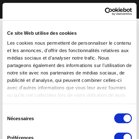
Ce site Web utilise des cookies
Les cookies nous permettent de personnaliser le contenu
et les annonces, d'offrir des fonctionnalités relatives aux
médias sociaux et d'analyser notre trafic. Nous
partageons également des informations sur l'utilisation de
notre site avec nos partenaires de médias sociaux, de
publicité et d'analyse, qui peuvent combiner celles-ci
avec d'autres informations que vous leur avez fournies
ou qu'ils ont collectées lors de votre utilisation de leurs
services. Vous consentez à nos cookies si vous
continuez à utiliser notre site Web.
Sélection
Nécessaires
du
consentement
Préférences