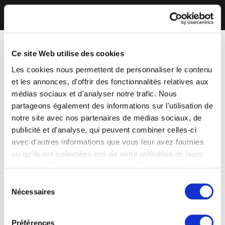
Ce site Web utilise des cookies
Les cookies nous permettent de personnaliser le contenu
et les annonces, d'offrir des fonctionnalités relatives aux
médias sociaux et d'analyser notre trafic. Nous
partageons également des informations sur l'utilisation de
notre site avec nos partenaires de médias sociaux, de
publicité et d'analyse, qui peuvent combiner celles-ci
avec d'autres informations que vous leur avez fournies
ou qu'ils ont collectées lors de votre utilisation de leurs
services. Vous consentez à nos cookies si vous
continuez à utiliser notre site Web.
Sélection
Nécessaires
du
consentement
Préférences