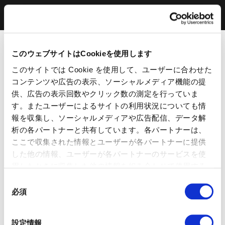
このウェブサイトはCookieを使用します
このサイトでは Cookie を使用して、ユーザーに合わせた
コンテンツや広告の表示、ソーシャルメディア機能の提
供、広告の表示回数やクリック数の測定を行っていま
す。またユーザーによるサイトの利用状況についても情
報を収集し、ソーシャルメディアや広告配信、データ解
析の各パートナーと共有しています。各パートナーは、
ここで収集された情報とユーザーが各パートナーに提供
した他の情報、ユーザーが各パートナーのサービスを使
用したときに収集した他の情報を組み合わせて使用する
ことがあります。 当ウェブサイトの使用を続行するとク
同
ッキーに同意したことになります。
必須
意
の
選
設定情報