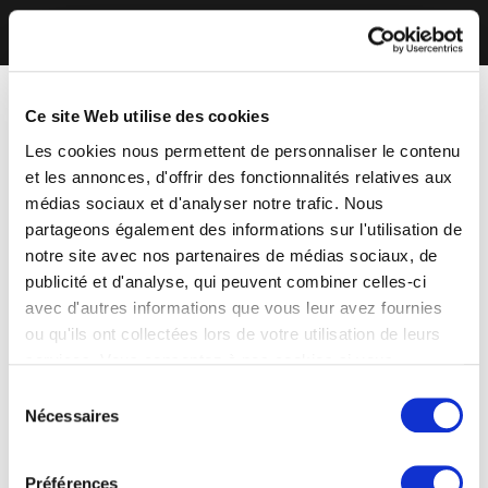
Ce site Web utilise des cookies
Les cookies nous permettent de personnaliser le contenu
et les annonces, d'offrir des fonctionnalités relatives aux
médias sociaux et d'analyser notre trafic. Nous
partageons également des informations sur l'utilisation de
notre site avec nos partenaires de médias sociaux, de
publicité et d'analyse, qui peuvent combiner celles-ci
avec d'autres informations que vous leur avez fournies
ou qu'ils ont collectées lors de votre utilisation de leurs
services. Vous consentez à nos cookies si vous
continuez à utiliser notre site Web.
Sélection
Nécessaires
du
consentement
Préférences