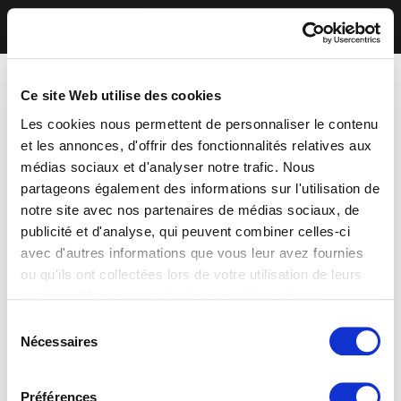
Ce site Web utilise des cookies
Les cookies nous permettent de personnaliser le contenu
et les annonces, d'offrir des fonctionnalités relatives aux
médias sociaux et d'analyser notre trafic. Nous
partageons également des informations sur l'utilisation de
notre site avec nos partenaires de médias sociaux, de
publicité et d'analyse, qui peuvent combiner celles-ci
avec d'autres informations que vous leur avez fournies
ou qu'ils ont collectées lors de votre utilisation de leurs
services. Vous consentez à nos cookies si vous
continuez à utiliser notre site Web.
Sélection
Nécessaires
du
consentement
Préférences