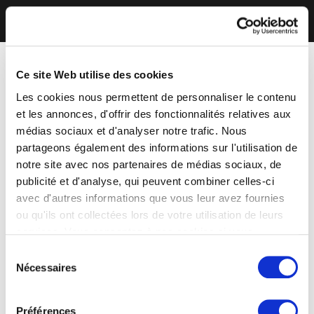
Ce site Web utilise des cookies
Les cookies nous permettent de personnaliser le contenu
et les annonces, d'offrir des fonctionnalités relatives aux
médias sociaux et d'analyser notre trafic. Nous
partageons également des informations sur l'utilisation de
notre site avec nos partenaires de médias sociaux, de
publicité et d'analyse, qui peuvent combiner celles-ci
avec d'autres informations que vous leur avez fournies
ou qu'ils ont collectées lors de votre utilisation de leurs
services. Vous consentez à nos cookies si vous
continuez à utiliser notre site Web.
Sélection
Nécessaires
du
consentement
Préférences