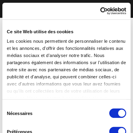
Ce site Web utilise des cookies
Les cookies nous permettent de personnaliser le contenu
et les annonces, d'offrir des fonctionnalités relatives aux
médias sociaux et d'analyser notre trafic. Nous
partageons également des informations sur l'utilisation de
notre site avec nos partenaires de médias sociaux, de
publicité et d'analyse, qui peuvent combiner celles-ci
avec d'autres informations que vous leur avez fournies
ou qu'ils ont collectées lors de votre utilisation de leurs
services. Vous consentez à nos cookies si vous
continuez à utiliser notre site Web.
Sélection
Nécessaires
du
consentement
Préférences