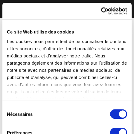
Ce site Web utilise des cookies
Les cookies nous permettent de personnaliser le contenu
et les annonces, d'offrir des fonctionnalités relatives aux
médias sociaux et d'analyser notre trafic. Nous
partageons également des informations sur l'utilisation de
notre site avec nos partenaires de médias sociaux, de
publicité et d'analyse, qui peuvent combiner celles-ci
avec d'autres informations que vous leur avez fournies
ou qu'ils ont collectées lors de votre utilisation de leurs
services. Vous consentez à nos cookies si vous
continuez à utiliser notre site Web.
Sélection
Nécessaires
du
consentement
Préférences