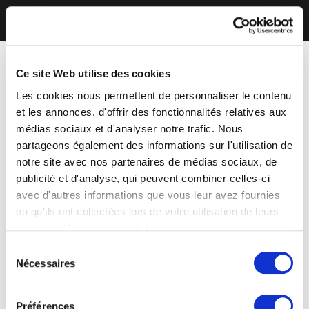
Ce site Web utilise des cookies
Les cookies nous permettent de personnaliser le contenu
et les annonces, d'offrir des fonctionnalités relatives aux
médias sociaux et d'analyser notre trafic. Nous
partageons également des informations sur l'utilisation de
notre site avec nos partenaires de médias sociaux, de
publicité et d'analyse, qui peuvent combiner celles-ci
avec d'autres informations que vous leur avez fournies
ou qu'ils ont collectées lors de votre utilisation de leurs
services. Vous consentez à nos cookies si vous
continuez à utiliser notre site Web.
Sélection
Nécessaires
du
consentement
Préférences