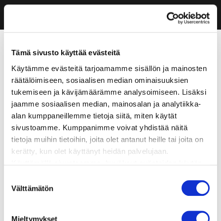
Tämä sivusto käyttää evästeitä
Käytämme evästeitä tarjoamamme sisällön ja mainosten
räätälöimiseen, sosiaalisen median ominaisuuksien
tukemiseen ja kävijämäärämme analysoimiseen. Lisäksi
jaamme sosiaalisen median, mainosalan ja analytiikka-
alan kumppaneillemme tietoja siitä, miten käytät
sivustoamme. Kumppanimme voivat yhdistää näitä
tietoja muihin tietoihin, joita olet antanut heille tai joita on
kerätty, kun olet käyttänyt heidän palvelujaan.
Käyttämällä sivustoamme, hyväksyt evästeiden käytön.
Suostumuksen
Välttämätön
valinta
Mieltymykset