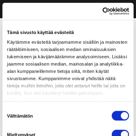
Tämä sivusto käyttää evästeitä
Käytämme evästeitä tarjoamamme sisällön ja mainosten
räätälöimiseen, sosiaalisen median ominaisuuksien
tukemiseen ja kävijämäärämme analysoimiseen. Lisäksi
jaamme sosiaalisen median, mainosalan ja analytiikka-
alan kumppaneillemme tietoja siitä, miten käytät
sivustoamme. Kumppanimme voivat yhdistää näitä
tietoja muihin tietoihin, joita olet antanut heille tai joita on
kerätty, kun olet käyttänyt heidän palvelujaan.
Käyttämällä sivustoamme, hyväksyt evästeiden käytön.
Suostumuksen
Välttämätön
valinta
Mieltymykset