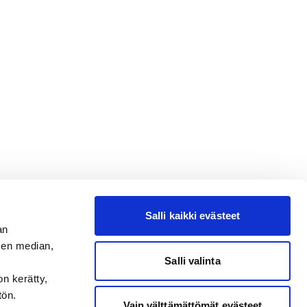
Salli kaikki evästeet
an
sen median,
Salli valinta
on kerätty,
tön.
Vain välttämättömät evästeet