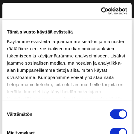
Tämä sivusto käyttää evästeitä
Käytämme evästeitä tarjoamamme sisällön ja mainosten
räätälöimiseen, sosiaalisen median ominaisuuksien
tukemiseen ja kävijämäärämme analysoimiseen. Lisäksi
jaamme sosiaalisen median, mainosalan ja analytiikka-
alan kumppaneillemme tietoja siitä, miten käytät
sivustoamme. Kumppanimme voivat yhdistää näitä
tietoja muihin tietoihin, joita olet antanut heille tai joita on
kerätty, kun olet käyttänyt heidän palvelujaan.
Käyttämällä sivustoamme, hyväksyt evästeiden käytön.
Suostumuksen
Välttämätön
valinta
Mieltymykset