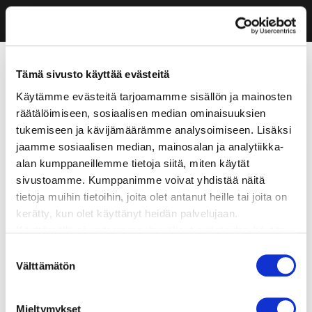
Tämä sivusto käyttää evästeitä
Käytämme evästeitä tarjoamamme sisällön ja mainosten
räätälöimiseen, sosiaalisen median ominaisuuksien
tukemiseen ja kävijämäärämme analysoimiseen. Lisäksi
jaamme sosiaalisen median, mainosalan ja analytiikka-
alan kumppaneillemme tietoja siitä, miten käytät
sivustoamme. Kumppanimme voivat yhdistää näitä
tietoja muihin tietoihin, joita olet antanut heille tai joita on
kerätty, kun olet käyttänyt heidän palvelujaan.
Käyttämällä sivustoamme, hyväksyt evästeiden käytön.
Suostumuksen
Välttämätön
valinta
Mieltymykset