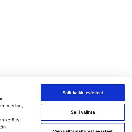
Salli kaikki evästeet
an
sen median,
Salli valinta
on kerätty,
tön.
Vain välttämättömät evästeet