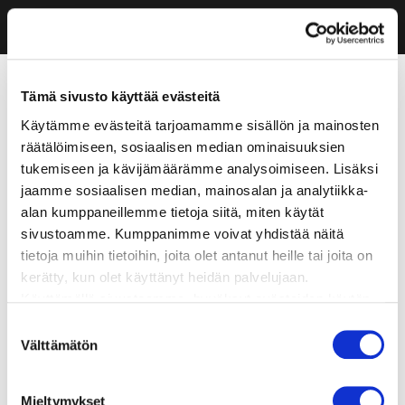
Tämä sivusto käyttää evästeitä
Käytämme evästeitä tarjoamamme sisällön ja mainosten
räätälöimiseen, sosiaalisen median ominaisuuksien
tukemiseen ja kävijämäärämme analysoimiseen. Lisäksi
jaamme sosiaalisen median, mainosalan ja analytiikka-
alan kumppaneillemme tietoja siitä, miten käytät
sivustoamme. Kumppanimme voivat yhdistää näitä
tietoja muihin tietoihin, joita olet antanut heille tai joita on
kerätty, kun olet käyttänyt heidän palvelujaan.
Käyttämällä sivustoamme, hyväksyt evästeiden käytön.
Suostumuksen
Välttämätön
valinta
Mieltymykset