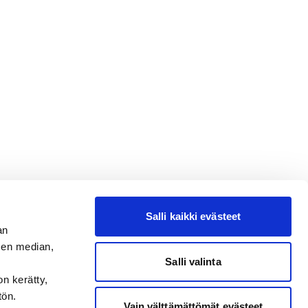
Salli kaikki evästeet
an
sen median,
Salli valinta
on kerätty,
tön.
Vain välttämättömät evästeet