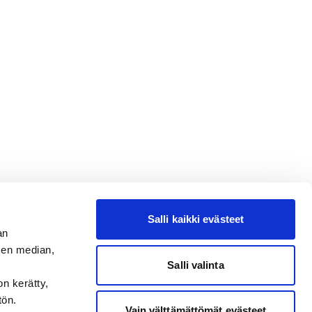
Salli kaikki evästeet
an
sen median,
Salli valinta
on kerätty,
tön.
Vain välttämättömät evästeet