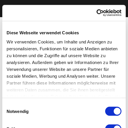
Diese Webseite verwendet Cookies
Wir verwenden Cookies, um Inhalte und Anzeigen zu
personalisieren, Funktionen für soziale Medien anbieten
zu können und die Zugriffe auf unsere Website zu
analysieren. Außerdem geben wir Informationen zu Ihrer
Verwendung unserer Website an unsere Partner für
soziale Medien, Werbung und Analysen weiter. Unsere
Partner führen diese Informationen möglicherweise mit
weiteren Daten zusammen, die Sie ihnen bereitgestellt
haben oder die sie im Rahmen Ihrer Nutzung der Dienste
gesammelt haben. Sie geben Einwilligung zu unseren
Einwilligungsauswahl
Cookies, wenn Sie unsere Webseite weiterhin nutzen.
Notwendig