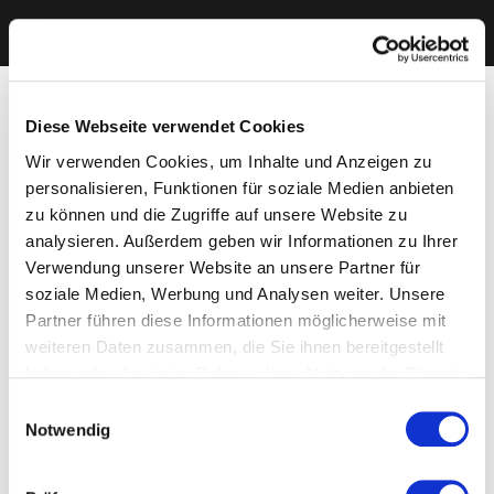
Diese Webseite verwendet Cookies
Wir verwenden Cookies, um Inhalte und Anzeigen zu
personalisieren, Funktionen für soziale Medien anbieten
zu können und die Zugriffe auf unsere Website zu
analysieren. Außerdem geben wir Informationen zu Ihrer
Verwendung unserer Website an unsere Partner für
soziale Medien, Werbung und Analysen weiter. Unsere
Partner führen diese Informationen möglicherweise mit
weiteren Daten zusammen, die Sie ihnen bereitgestellt
haben oder die sie im Rahmen Ihrer Nutzung der Dienste
gesammelt haben. Sie geben Einwilligung zu unseren
Einwilligungsauswahl
Cookies, wenn Sie unsere Webseite weiterhin nutzen.
Notwendig