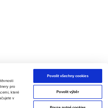
Povolit všechny cookies
těvnosti
tnery pro
Povolit výběr
acemi, které
ačujete v
Pouze nutné cookies