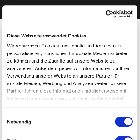
Diese Webseite verwendet Cookies
Wir verwenden Cookies, um Inhalte und Anzeigen zu
personalisieren, Funktionen für soziale Medien anbieten
zu können und die Zugriffe auf unsere Website zu
analysieren. Außerdem geben wir Informationen zu Ihrer
Verwendung unserer Website an unsere Partner für
soziale Medien, Werbung und Analysen weiter. Unsere
Partner führen diese Informationen möglicherweise mit
weiteren Daten zusammen, die Sie ihnen bereitgestellt
haben oder die sie im Rahmen Ihrer Nutzung der Dienste
gesammelt haben. Sie geben Einwilligung zu unseren
Einwilligungsauswahl
Cookies, wenn Sie unsere Webseite weiterhin nutzen.
Notwendig