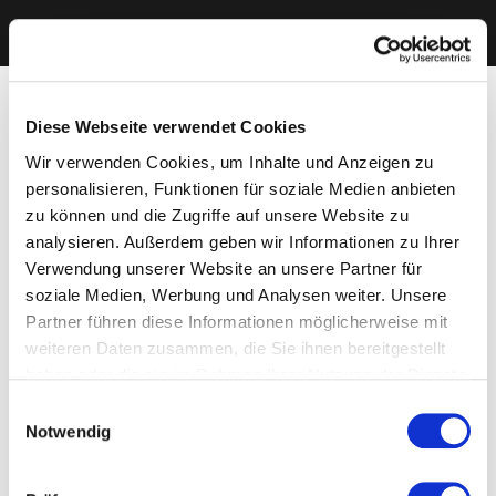
Diese Webseite verwendet Cookies
Wir verwenden Cookies, um Inhalte und Anzeigen zu
personalisieren, Funktionen für soziale Medien anbieten
zu können und die Zugriffe auf unsere Website zu
analysieren. Außerdem geben wir Informationen zu Ihrer
Verwendung unserer Website an unsere Partner für
soziale Medien, Werbung und Analysen weiter. Unsere
Partner führen diese Informationen möglicherweise mit
weiteren Daten zusammen, die Sie ihnen bereitgestellt
haben oder die sie im Rahmen Ihrer Nutzung der Dienste
gesammelt haben. Sie geben Einwilligung zu unseren
Einwilligungsauswahl
Cookies, wenn Sie unsere Webseite weiterhin nutzen.
Notwendig