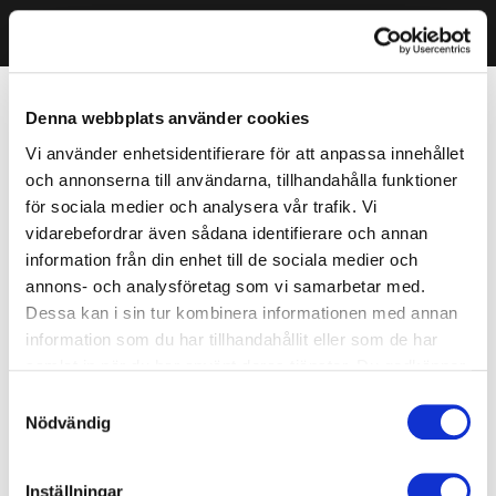
Denna webbplats använder cookies
Vi använder enhetsidentifierare för att anpassa innehållet
och annonserna till användarna, tillhandahålla funktioner
för sociala medier och analysera vår trafik. Vi
vidarebefordrar även sådana identifierare och annan
information från din enhet till de sociala medier och
annons- och analysföretag som vi samarbetar med.
Dessa kan i sin tur kombinera informationen med annan
information som du har tillhandahållit eller som de har
samlat in när du har använt deras tjänster. Du godkänner
våra cookies vid fortsatt användande av vår webbplats.
Samtyckesval
Nödvändig
Inställningar