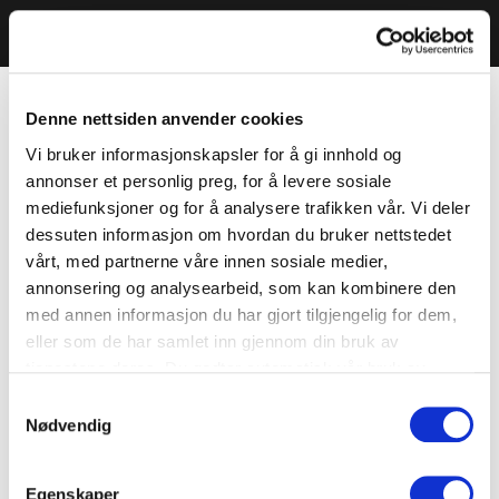
Denne nettsiden anvender cookies
Vi bruker informasjonskapsler for å gi innhold og
annonser et personlig preg, for å levere sosiale
mediefunksjoner og for å analysere trafikken vår. Vi deler
dessuten informasjon om hvordan du bruker nettstedet
vårt, med partnerne våre innen sosiale medier,
annonsering og analysearbeid, som kan kombinere den
med annen informasjon du har gjort tilgjengelig for dem,
eller som de har samlet inn gjennom din bruk av
tjenestene deres. Du godtar automatisk vår bruk av
informasjonskapsler ved å bruke nettstedet vårt.
Samtykkevalg
Nødvendig
Egenskaper