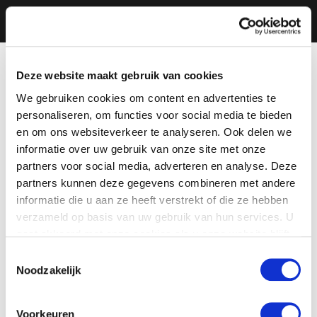
Deze website maakt gebruik van cookies
We gebruiken cookies om content en advertenties te
personaliseren, om functies voor social media te bieden
en om ons websiteverkeer te analyseren. Ook delen we
informatie over uw gebruik van onze site met onze
partners voor social media, adverteren en analyse. Deze
partners kunnen deze gegevens combineren met andere
informatie die u aan ze heeft verstrekt of die ze hebben
verzameld op basis van uw gebruik van hun services. U
gaat akkoord met onze cookies als u onze website blijft
gebruiken.
Toestemmingsselectie
Noodzakelijk
Voorkeuren