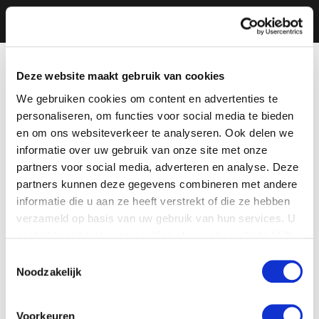
Deze website maakt gebruik van cookies
We gebruiken cookies om content en advertenties te
personaliseren, om functies voor social media te bieden
en om ons websiteverkeer te analyseren. Ook delen we
informatie over uw gebruik van onze site met onze
partners voor social media, adverteren en analyse. Deze
partners kunnen deze gegevens combineren met andere
informatie die u aan ze heeft verstrekt of die ze hebben
verzameld op basis van uw gebruik van hun services. U
gaat akkoord met onze cookies als u onze website blijft
gebruiken.
Toestemmingsselectie
Noodzakelijk
Voorkeuren