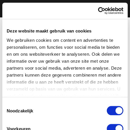
Deze website maakt gebruik van cookies
We gebruiken cookies om content en advertenties te
personaliseren, om functies voor social media te bieden
en om ons websiteverkeer te analyseren. Ook delen we
informatie over uw gebruik van onze site met onze
partners voor social media, adverteren en analyse. Deze
partners kunnen deze gegevens combineren met andere
informatie die u aan ze heeft verstrekt of die ze hebben
verzameld op basis van uw gebruik van hun services. U
gaat akkoord met onze cookies als u onze website blijft
gebruiken.
Toestemmingsselectie
Noodzakelijk
Voorkeuren