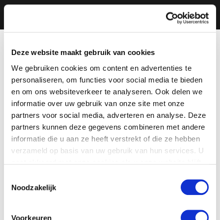
Deze website maakt gebruik van cookies
We gebruiken cookies om content en advertenties te
personaliseren, om functies voor social media te bieden
en om ons websiteverkeer te analyseren. Ook delen we
informatie over uw gebruik van onze site met onze
partners voor social media, adverteren en analyse. Deze
partners kunnen deze gegevens combineren met andere
informatie die u aan ze heeft verstrekt of die ze hebben
verzameld op basis van uw gebruik van hun services. U
gaat akkoord met onze cookies als u onze website blijft
gebruiken.
Toestemmingsselectie
Noodzakelijk
Voorkeuren