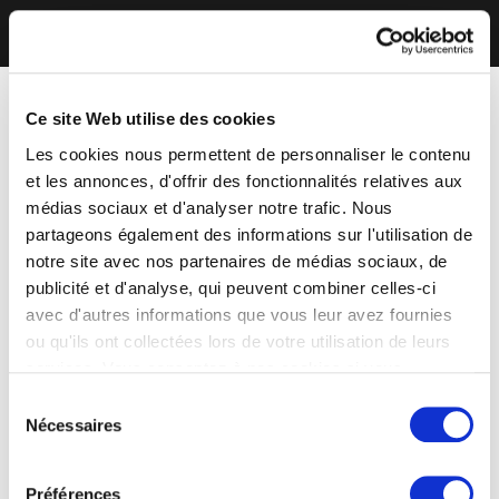
Ce site Web utilise des cookies
Les cookies nous permettent de personnaliser le contenu
et les annonces, d'offrir des fonctionnalités relatives aux
médias sociaux et d'analyser notre trafic. Nous
partageons également des informations sur l'utilisation de
notre site avec nos partenaires de médias sociaux, de
publicité et d'analyse, qui peuvent combiner celles-ci
avec d'autres informations que vous leur avez fournies
ou qu'ils ont collectées lors de votre utilisation de leurs
services. Vous consentez à nos cookies si vous
continuez à utiliser notre site Web.
Sélection
Nécessaires
du
consentement
Préférences