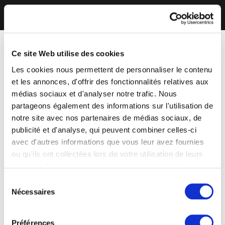
Ce site Web utilise des cookies
Les cookies nous permettent de personnaliser le contenu
et les annonces, d'offrir des fonctionnalités relatives aux
médias sociaux et d'analyser notre trafic. Nous
partageons également des informations sur l'utilisation de
notre site avec nos partenaires de médias sociaux, de
publicité et d'analyse, qui peuvent combiner celles-ci
avec d'autres informations que vous leur avez fournies
ou qu'ils ont collectées lors de votre utilisation de leurs
services. Vous consentez à nos cookies si vous
continuez à utiliser notre site Web.
Sélection
Nécessaires
du
consentement
Préférences