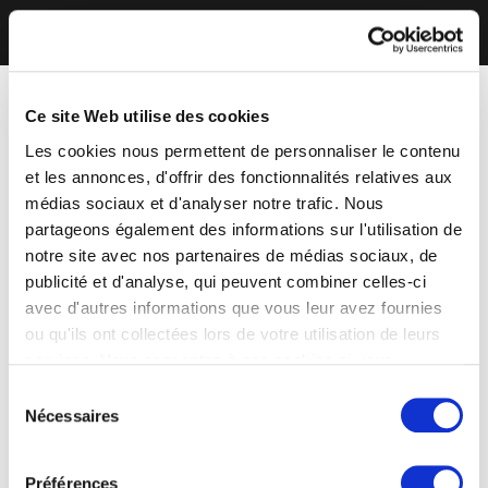
Ce site Web utilise des cookies
Les cookies nous permettent de personnaliser le contenu
et les annonces, d'offrir des fonctionnalités relatives aux
médias sociaux et d'analyser notre trafic. Nous
partageons également des informations sur l'utilisation de
notre site avec nos partenaires de médias sociaux, de
publicité et d'analyse, qui peuvent combiner celles-ci
avec d'autres informations que vous leur avez fournies
ou qu'ils ont collectées lors de votre utilisation de leurs
services. Vous consentez à nos cookies si vous
continuez à utiliser notre site Web.
Sélection
Nécessaires
du
consentement
Préférences