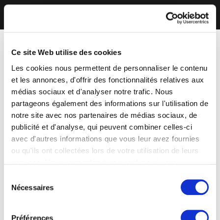
Ce site Web utilise des cookies
Les cookies nous permettent de personnaliser le contenu
et les annonces, d'offrir des fonctionnalités relatives aux
médias sociaux et d'analyser notre trafic. Nous
partageons également des informations sur l'utilisation de
notre site avec nos partenaires de médias sociaux, de
publicité et d'analyse, qui peuvent combiner celles-ci
avec d'autres informations que vous leur avez fournies
ou qu'ils ont collectées lors de votre utilisation de leurs
services. Vous consentez à nos cookies si vous
continuez à utiliser notre site Web.
Sélection
Nécessaires
du
consentement
Préférences