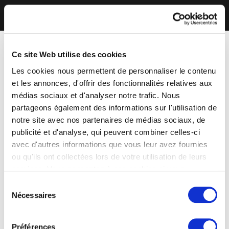
Ce site Web utilise des cookies
Les cookies nous permettent de personnaliser le contenu
et les annonces, d'offrir des fonctionnalités relatives aux
médias sociaux et d'analyser notre trafic. Nous
partageons également des informations sur l'utilisation de
notre site avec nos partenaires de médias sociaux, de
publicité et d'analyse, qui peuvent combiner celles-ci
avec d'autres informations que vous leur avez fournies
ou qu'ils ont collectées lors de votre utilisation de leurs
services. Vous consentez à nos cookies si vous
continuez à utiliser notre site Web.
Sélection
Nécessaires
du
consentement
Préférences