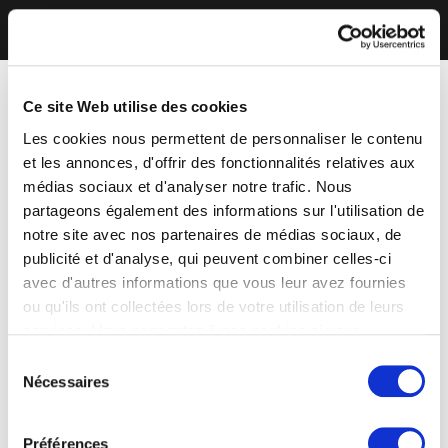
Ce site Web utilise des cookies
Les cookies nous permettent de personnaliser le contenu
et les annonces, d'offrir des fonctionnalités relatives aux
médias sociaux et d'analyser notre trafic. Nous
partageons également des informations sur l'utilisation de
notre site avec nos partenaires de médias sociaux, de
publicité et d'analyse, qui peuvent combiner celles-ci
avec d'autres informations que vous leur avez fournies
ou qu'ils ont collectées lors de votre utilisation de leurs
services. Vous consentez à nos cookies si vous
continuez à utiliser notre site Web.
Sélection
Nécessaires
du
consentement
Préférences