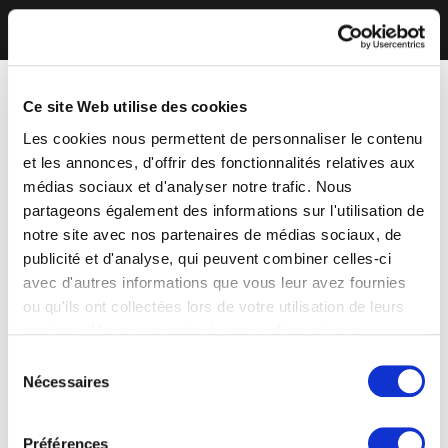
Ce site Web utilise des cookies
Les cookies nous permettent de personnaliser le contenu
et les annonces, d'offrir des fonctionnalités relatives aux
médias sociaux et d'analyser notre trafic. Nous
partageons également des informations sur l'utilisation de
notre site avec nos partenaires de médias sociaux, de
publicité et d'analyse, qui peuvent combiner celles-ci
avec d'autres informations que vous leur avez fournies
ou qu'ils ont collectées lors de votre utilisation de leurs
services. Vous consentez à nos cookies si vous
continuez à utiliser notre site Web.
Sélection
Nécessaires
du
consentement
Préférences